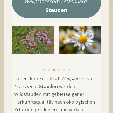
Wëllplanzesom Lëtzebuerg
–
Stauden
Oregano mit
Kleiner
Wiesen-Margerite
M
Sonnenröschen-
Bläuling
Unter dem Zertifikat
Wёllplanzesom
Lёtzebuerg
-Stauden
werden
Wildstauden mit gebietseigener
Herkunftsqualität nach ökologischen
Kriterien produziert und verkauft.