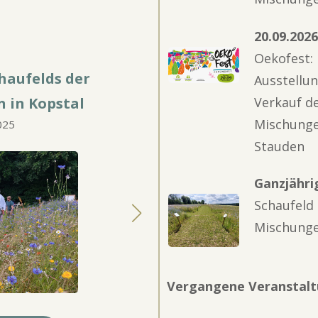
20.09.202
Oekofest:
 der
Ausstellu
Pressekonferenz zur „
Wël
Verkauf d
stal
Lëtzebuerg
-Stauden“-Pr
Mischunge
31. März 2025
Stauden
Ganzjähri
Schaufeld
Mischunge
Vergangene Veranstal