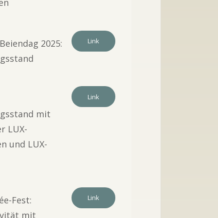
en
5
Link
 Beiendag 2025:
ngsstand
5
Link
ngsstand mit
er LUX-
n und LUX-
5
Link
e-Fest:
vität mit