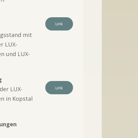
6
Link
ngsstand mit
lplanzesom
er LUX-
oduktion
n und LUX-
Kurzfilm
zur Wildpflan
Produktio
g
Link
 der LUX-
n in Kopstal
tungen