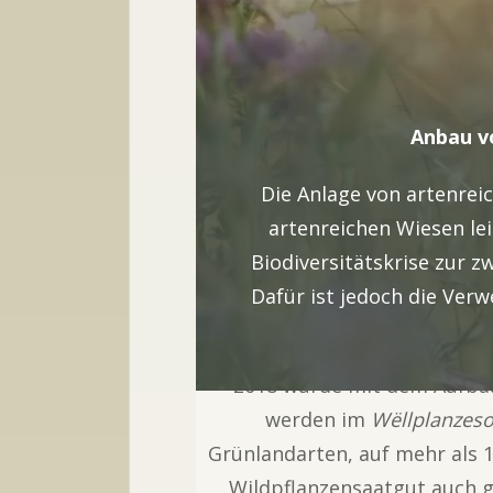
Anbau v
Die Anlage von artenre
artenreichen Wiesen leis
Biodiversitätskrise zur 
Dafür ist jedoch die Ver
2018 wurde mit dem Aufba
werden im
Wëllplanzes
Grünlandarten, auf mehr als 
Wildpflanzensaatgut auch 