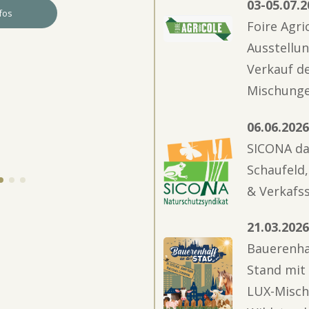
03-05.07.
Weitere Infos
Foire Agri
Ausstellu
Verkauf d
Mischung
06.06.202
SICONA da
Schaufeld,
& Verkafs
21.03.202
Bauerenhaf
Stand mit
LUX-Misc