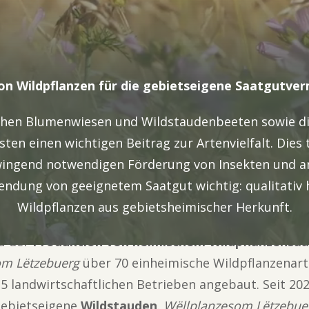
on Wildpflanzen für die gebietseigene Saatgutve
ichen Blumenwiesen und Wildstaudenbeeten sowie di
ten einen wichtigen Beitrag zur Artenvielfalt. Dies 
zwingend notwendigen Förderung von Insekten und 
wendung von geeignetem Saatgut wichtig: qualitativ
Wildpflanzen aus gebietsheimischer Herkunft.
u der
Produktion von heimischem Wildpflanzensa
om Lëtzebuerg
über 70 einheimische Wildpflanzenart
15 landwirtschaftlichen Betrieben angebaut. Seit 2
gebietseigene
Wildstauden
.
Wëllplanzesom Lëtzebue