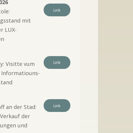
2026
Link
cole:
ngsstand mit
er LUX-
en
6
Link
y: Visitte vum
 Informatiouns-
stand
6
Link
f an der Stad:
 Verkauf der
hungen und