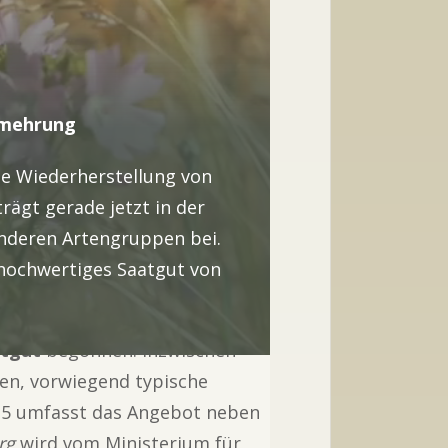
rmehrung
e Wiederherstellung von
trägt gerade jetzt in der
anderen Artengruppen bei.
 hochwertiges Saatgut von
atgut
begonnen. Inzwischen
en, vorwiegend typische
025 umfasst das Angebot neben
rg
wird vom Ministerium für