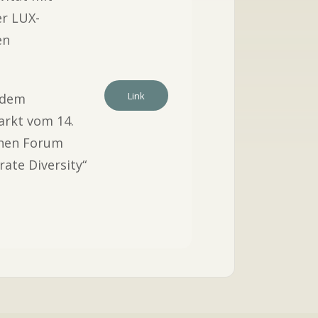
er LUX-
en
Link
 dem
arkt vom 14.
hen Forum
rate Diversity“