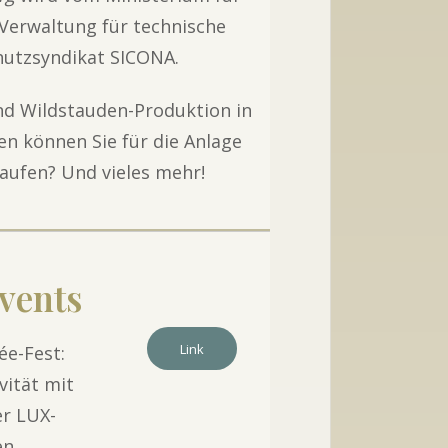
 Verwaltung für technische
hutzsyndikat SICONA.
und Wildstauden-Produktion in
n können Sie für die Anlage
aufen? Und vieles mehr!
vents
6
Link
e-Fest:
vität mit
er LUX-
en