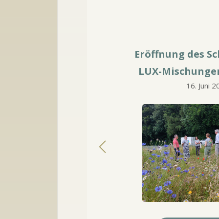
Eröffnung des Schaufelds
rvicer
LUX-Mischungen in Kop
nd
16. Juni 2025
tgut