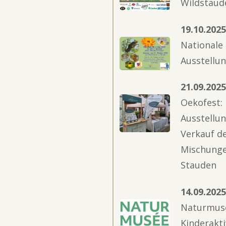
Wildstaud
19.10.202
Nationale
Ausstellu
21.09.202
Oekofest:
Ausstellu
Verkauf d
Mischunge
Stauden
14.09.202
Naturmusé
Kinderakti