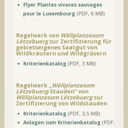
Flyer
Plantes vivaces sauvages
pour le Luxembourg
(PDF, 6 MB)
Regelwerk von
Wëllplanzesom
Lëtzebuerg
zur Zertifizierung für
gebietseigenes Saatgut von
Wildkräutern und Wildgräsern
Kriterienkatalog
(PDF, 3 MB)
Regelwerk „
Wёllplanzesom
Lёtzebuerg
-Stauden“ von
Wëllplanzesom Lëtzebuerg
zur
Zertifizierung von Wildstauden
Kriterienkatalog
(PDF, 3,5 MB)
Anlagen zum Kriterienkatalog
(PDF,