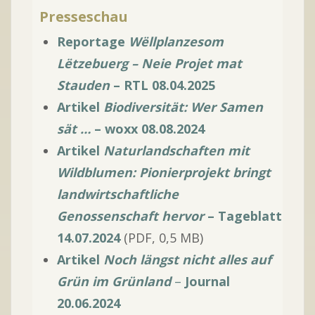
Presseschau
Reportage
Wëllplanzesom
Lëtzebuerg – Neie Projet mat
Stauden
– RTL 08.04.2025
Artikel
Biodiversität: Wer Samen
sät …
– woxx 08.08.2024
Artikel
Naturlandschaften mit
Wildblumen:
Pionierprojekt bringt
landwirtschaftliche
Genossenschaft hervor
– Tageblatt
14.07.2024
(PDF, 0,5 MB)
Artikel
Noch längst nicht alles auf
Grün im Grünland
–
Journal
20.06.2024