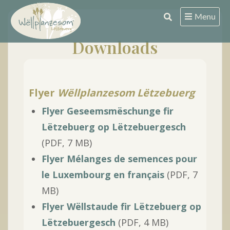
Skip
Menu
to
content
Downloads
Flyer
Wëllplanzesom Lëtzebuerg
Flyer
Geseemsmëschunge fir
Lëtzebuerg
op Lëtzebuergesch
(PDF, 7 MB)
Flyer Mélanges de semences pour
le Luxembourg en français
(PDF, 7
MB)
Flyer
Wëllstaude fir Lëtzebuerg
op
Lëtzebuergesch
(PDF, 4 MB)