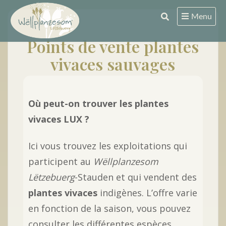
Skip
Menu
to
content
Points de vente plantes
vivaces sauvages
Où peut-on trouver les plantes
vivaces LUX ?
Ici vous trouvez les exploitations qui
participent au
Wëllplanzesom
Lëtzebuerg
-Stauden et qui vendent des
plantes vivaces
indigènes. L’offre varie
en fonction de la saison, vous pouvez
consulter les différentes espèces